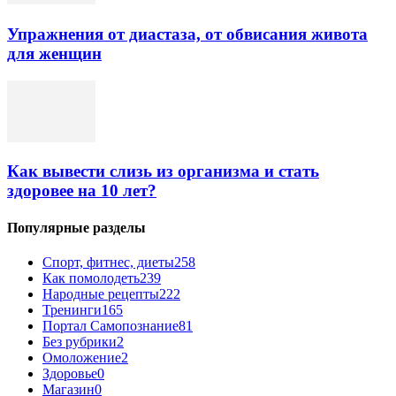
Упражнения от диастаза, от обвисания живота
для женщин
Как вывести слизь из организма и стать
здоровее на 10 лет?
Популярные разделы
Спорт, фитнес, диеты
258
Как помолодеть
239
Народные рецепты
222
Тренинги
165
Портал Самопознание
81
Без рубрики
2
Омоложение
2
Здоровье
0
Магазин
0