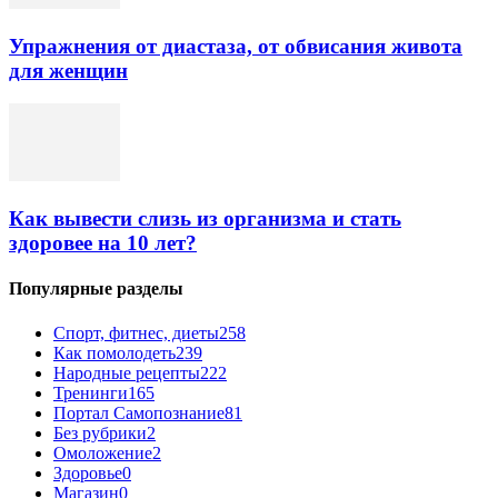
Упражнения от диастаза, от обвисания живота
для женщин
Как вывести слизь из организма и стать
здоровее на 10 лет?
Популярные разделы
Спорт, фитнес, диеты
258
Как помолодеть
239
Народные рецепты
222
Тренинги
165
Портал Самопознание
81
Без рубрики
2
Омоложение
2
Здоровье
0
Магазин
0