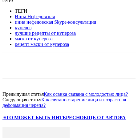
сети!
ТЕГИ
Инна Нефедовская
инна нефедовская Skype-консультация
купероз
лучшие рецепты от купероза
маска от купероза
рецепт маски от купероза
VK
Twitter
Pinterest
Telegram
Предыдущая статья
Как осанка связана с молодостью лица?
Следующая статья
Как связано старение лица и возрастная
деформация черепа?
ЭТО МОЖЕТ БЫТЬ ИНТЕРЕСНО
ЕЩЕ ОТ АВТОРА