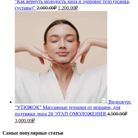
"Как вернуть молодость лица и здоровое тело (осанка,
Первоначальная
Текущая
суставы)"
2,000.00
₽
1,200.00
₽
цена
цена:
составляла
1,200.00₽.
2,000.00₽.
Видеокурс
"УТЮЖОК" Массажные техники от морщин, для
подтяжки лица 2й ЭТАП ОМОЛОЖЕНИЯ
4,500.00
₽
Первоначальная
Текущая
3,000.00
₽
цена
цена:
составляла
3,000.00₽.
Самые популярные статьи
4,500.00₽.