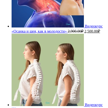
Видеокурс
Первоначальн
Теку
«Осанка и шея, как в молодости»
2,900.00
₽
2,500.00
₽
цена
цена
составляла
2,50
2,900.00₽.
Видеокурс