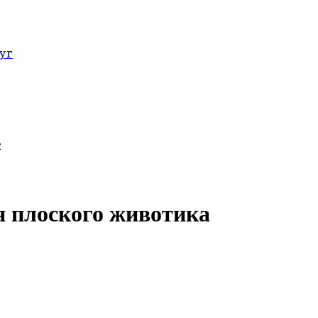
уг
е
я плоского животика