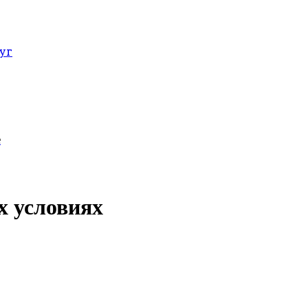
уг
е
х условиях