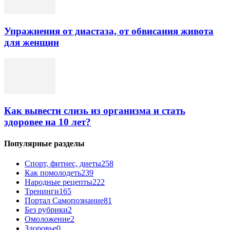
Упражнения от диастаза, от обвисания живота
для женщин
Как вывести слизь из организма и стать
здоровее на 10 лет?
Популярные разделы
Спорт, фитнес, диеты
258
Как помолодеть
239
Народные рецепты
222
Тренинги
165
Портал Самопознание
81
Без рубрики
2
Омоложение
2
Здоровье
0