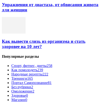
Упражнения от диастаза, от обвисания живота
для женщин
Как вывести слизь из организма и стать
здоровее на 10 лет?
Популярные разделы
Спорт, фитнес, диеты
258
Как помолодеть
239
Народные рецепты
222
Тренинги
165
Портал Самопознание
81
Без рубрики
2
Омоложение
2
Здоровье
0
Магазин
0