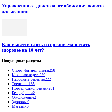
Упражнения от диастаза, от обвисания живота
для женщин
Как вывести слизь из организма и стать
здоровее на 10 лет?
Популярные разделы
Спорт, фитнес, диеты
258
Как помолодеть
239
Народные рецепты
222
Тренинги
165
Портал Самопознание
81
Без рубрики
2
Омоложение
2
Здоровье
0
Магазин
0