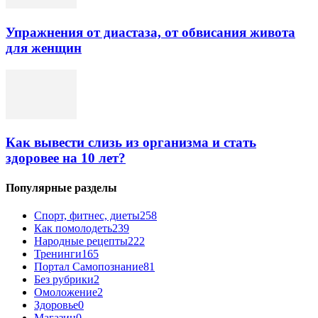
Упражнения от диастаза, от обвисания живота
для женщин
Как вывести слизь из организма и стать
здоровее на 10 лет?
Популярные разделы
Спорт, фитнес, диеты
258
Как помолодеть
239
Народные рецепты
222
Тренинги
165
Портал Самопознание
81
Без рубрики
2
Омоложение
2
Здоровье
0
Магазин
0