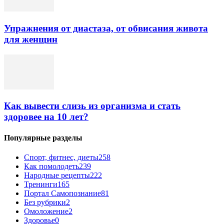
Упражнения от диастаза, от обвисания живота
для женщин
Как вывести слизь из организма и стать
здоровее на 10 лет?
Популярные разделы
Спорт, фитнес, диеты
258
Как помолодеть
239
Народные рецепты
222
Тренинги
165
Портал Самопознание
81
Без рубрики
2
Омоложение
2
Здоровье
0