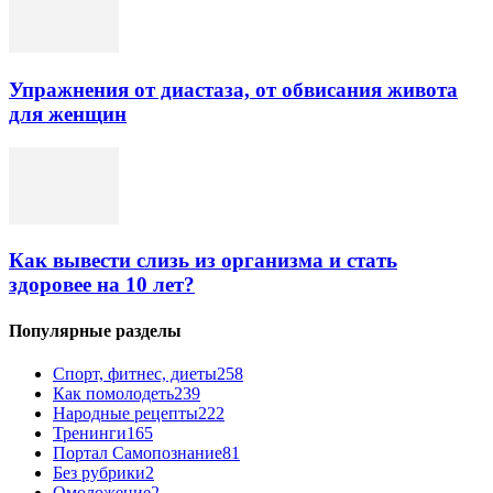
Упражнения от диастаза, от обвисания живота
для женщин
Как вывести слизь из организма и стать
здоровее на 10 лет?
Популярные разделы
Спорт, фитнес, диеты
258
Как помолодеть
239
Народные рецепты
222
Тренинги
165
Портал Самопознание
81
Без рубрики
2
Омоложение
2