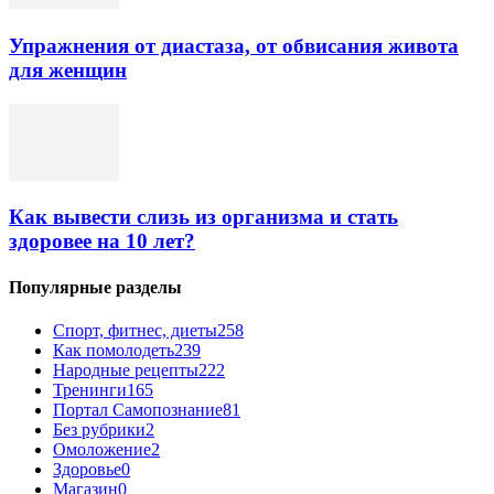
Упражнения от диастаза, от обвисания живота
для женщин
Как вывести слизь из организма и стать
здоровее на 10 лет?
Популярные разделы
Спорт, фитнес, диеты
258
Как помолодеть
239
Народные рецепты
222
Тренинги
165
Портал Самопознание
81
Без рубрики
2
Омоложение
2
Здоровье
0
Магазин
0