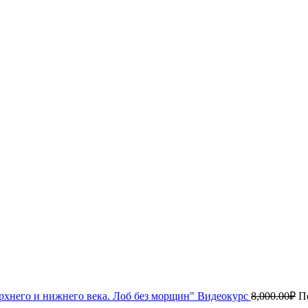
рхнего и нижнего века. Лоб без морщин" Видеокурс
8,000.00
₽
П