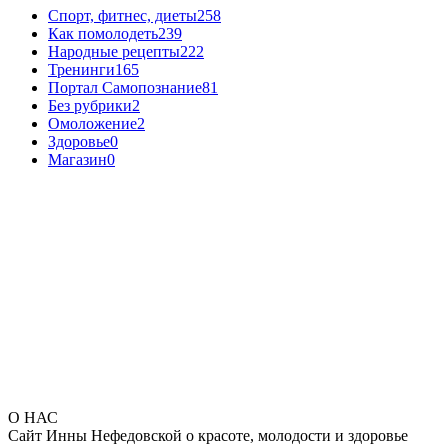
Спорт, фитнес, диеты
258
Как помолодеть
239
Народные рецепты
222
Тренинги
165
Портал Самопознание
81
Без рубрики
2
Омоложение
2
Здоровье
0
Магазин
0
О НАС
Сайт Инны Нефедовской о красоте, молодости и здоровье