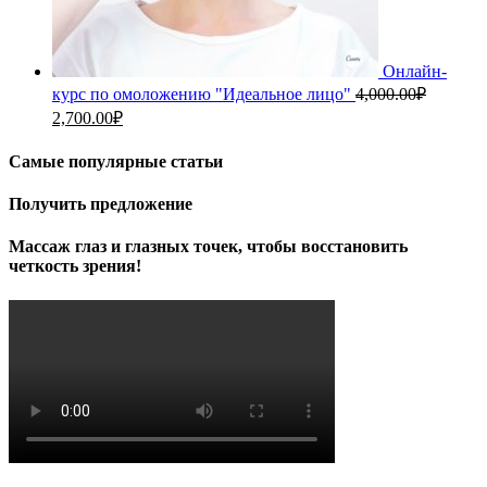
Онлайн-
курс по омоложению "Идеальное лицо"
4,000.00
₽
Первоначальная
Текущая
2,700.00
₽
цена
цена:
составляла
2,700.00₽.
Самые популярные статьи
4,000.00₽.
Получить предложение
Массаж глаз и глазных точек, чтобы восстановить
четкость зрения!