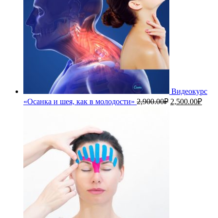
Видеокурс
Первоначальн
Теку
«Осанка и шея, как в молодости»
2,900.00
₽
2,500.00
₽
цена
цена
составляла
2,50
2,900.00₽.