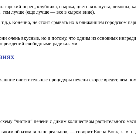
лгарский перец, клубника, спаржа, цветная капуста, лимоны, к
, тем лучше (еще лучше — все в сыром виде).
и т.д.). Конечно, не стоит срывать их в ближайшем городском пар
 они очень вкусные, но и потому, что одним из основных ингред
повреждений свободными радикалами.
виях
омашние очистительные процедуры печени скорее вредят, чем по
 схему “чистки” печени с диким количеством растительного масл
аким образом вполне реально», — говорит Елена Вовк, к. м. н.