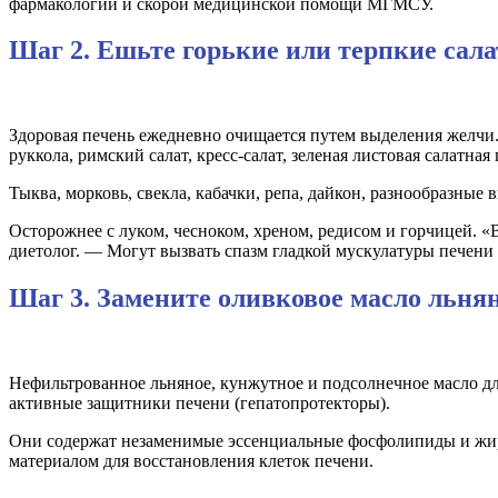
фармакологии и скорой медицинской помощи МГМСУ.
Шаг 2. Ешьте горькие или терпкие сал
Здоровая печень ежедневно очищается путем выделения желчи.
руккола, римский салат, кресс-салат, зеленая листовая салатная
Тыква, морковь, свекла, кабачки, репа, дайкон, разнообразны
Осторожнее с луком, чесноком, хреном, редисом и горчицей. 
диетолог. — Могут вызвать спазм гладкой мускулатуры печени и
Шаг 3. Замените оливковое масло льн
Нефильтрованное льняное, кунжутное и подсолнечное масло дл
активные защитники печени (гепатопротекторы).
Они содержат незаменимые эссенциальные фосфолипиды и жир
материалом для восстановления клеток печени.