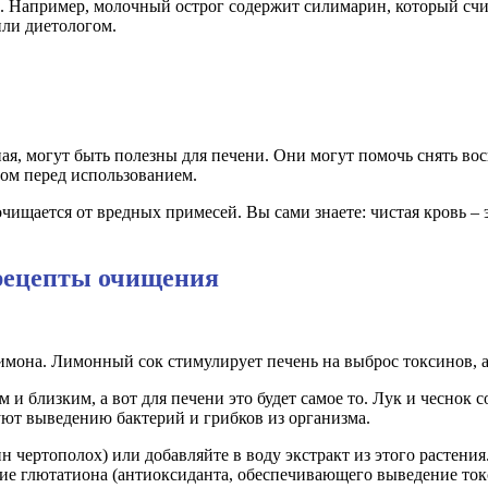
 Например, молочный острог содержит силимарин, который счит
или диетологом.
ная, могут быть полезны для печени. Они могут помочь снять в
ом перед использованием.
чищается от вредных примесей. Вы сами знаете: чистая кровь – э
 рецепты очищения
лимона. Лимонный сок стимулирует печень на выброс токсинов, 
 и близким, а вот для печени это будет самое то. Лук и чеснок
уют выведению бактерий и грибков из организма.
н чертополох) или добавляйте в воду экстракт из этого растени
ние глютатиона (антиоксиданта, обеспечивающего выведение ток