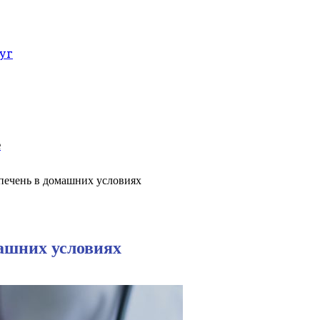
уг
е
 печень в домашних условиях
машних условиях