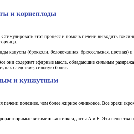
аты и корнеплоды
 Стимулировать этот процесс и помочь печени выводить токсин
 горчица.
е виды капусты (брокколи, белокочанная, брюссельская, цветная
«Все они содержат эфирные масла, обладающие сильным раздража
, как следствие, сильную боль».
яным и кунжутным
я печени полезнее, чем более жирное оливковое. Все орехи (кр
орастворимые витамины-антиоксиданты А и Е. Эти вещества н