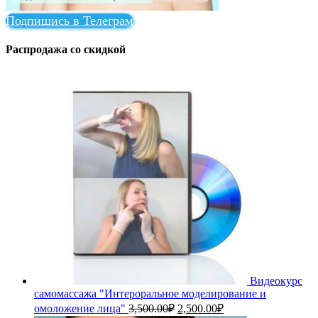
Подпишись в Телеграм
Распродажа со скидкой
Видеокурс
самомассажа "Интероральное моделирование и
Первоначальная
Текущая
омоложение лица"
3,500.00
₽
2,500.00
₽