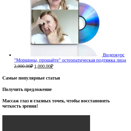
Видеокурс
"Морщины, прощайте" остеопатическая подтяжка лица
Первоначальная
Текущая
2,000.00
₽
1,000.00
₽
цена
цена:
составляла
1,000.00₽.
Самые популярные статьи
2,000.00₽.
Получить предложение
Массаж глаз и глазных точек, чтобы восстановить
четкость зрения!