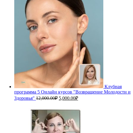
цена
цена:
составляла
2,500.00₽.
3,500.00₽.
Клубная
программа 5 Онлайн курсов "Возвращение Молодости и
Первоначальная
Текущая
Здоровья"
12,000.00
₽
5,000.00
₽
цена
цена:
составляла
5,000.00₽.
12,000.00₽.