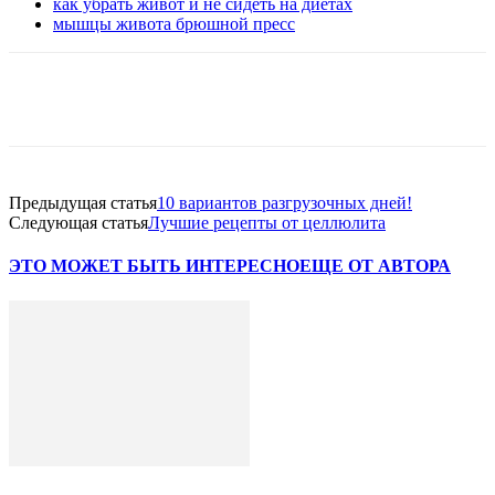
как убрать живот и не сидеть на диетах
мышцы живота брюшной пресс
VK
Twitter
Pinterest
Telegram
Предыдущая статья
10 вариантов разгрузочных дней!
Следующая статья
Лучшие рецепты от целлюлита
ЭТО МОЖЕТ БЫТЬ ИНТЕРЕСНО
ЕЩЕ ОТ АВТОРА