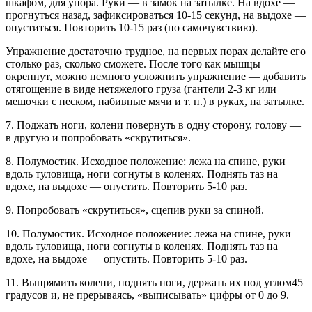
шкафом, для упора. Руки — в замок на затылке. На вдохе —
прогнуться назад, зафиксироваться 10-15 секунд, на выдохе —
опуститься. Повторить 10-15 раз (по самочувствию).
Упражнение достаточно трудное, на первых порах делайте его
столько раз, сколько сможете. После того как мышцы
окрепнут, можно немного усложнить упражнение — добавить
отягощение в виде нетяжелого груза (гантели 2-3 кг или
мешочки с песком, набивные мячи и т. п.) в руках, на затылке.
7. Поджать ноги, колени повернуть в одну сторону, голову —
в другую и попробовать «скрутиться».
8. Полумостик. Исходное положение: лежа на спине, руки
вдоль туловища, ноги согнуты в коленях. Поднять таз на
вдохе, на выдохе — опустить. Повторить 5-10 раз.
9. Попробовать «скрутиться», сцепив руки за спиной.
10. Пoлумостик. Исходное положение: лежа на спине, руки
вдоль туловища, ноги согнуты в коленях. Поднять таз на
вдохе, на выдохе — опустить. Повторить 5-10 раз.
11. Выпрямить колени, поднять ноги, держать их под углом45
градусов и, не прерываясь, «выписывать» цифры от 0 до 9.