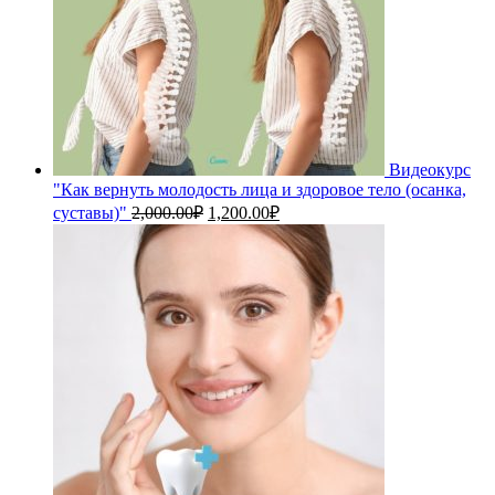
Видеокурс
"Как вернуть молодость лица и здоровое тело (осанка,
Первоначальная
Текущая
суставы)"
2,000.00
₽
1,200.00
₽
цена
цена:
составляла
1,200.00₽.
2,000.00₽.