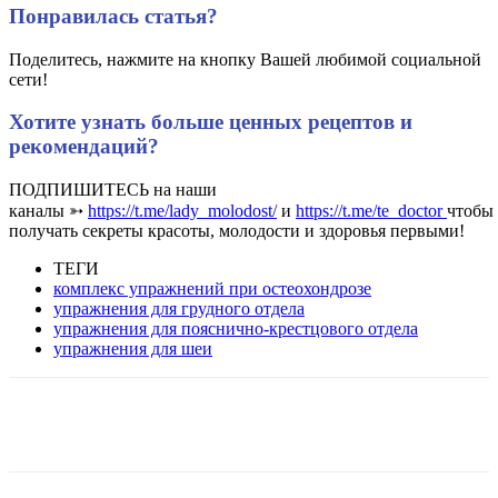
Понравилась статья?
Поделитесь, нажмите на кнопку Вашей любимой социальной
сети!
Хотите узнать больше ценных рецептов и
рекомендаций?
ПОДПИШИТЕСЬ на наши
каналы ➳
https://t.me/lady_molodost/
и
https://t.me/te_doctor
чтобы
получать секреты красоты, молодости и здоровья первыми!
ТЕГИ
комплекс упражнений при остеохондрозе
упражнения для грудного отдела
упражнения для пояснично-крестцового отдела
упражнения для шеи
VK
Twitter
Pinterest
Telegram