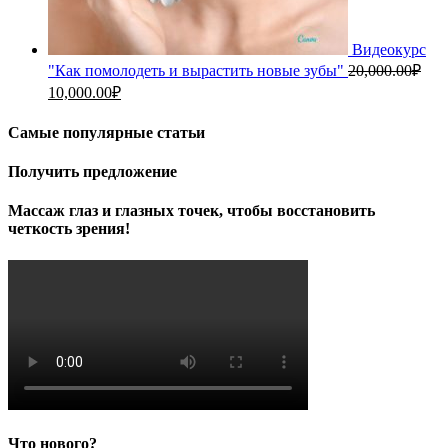
Видеокурс
"Как помолодеть и вырастить новые зубы"
20,000.00
₽
Первоначальная
Текущая
10,000.00
₽
цена
цена:
составляла
10,000.00₽.
Самые популярные статьи
20,000.00₽.
Получить предложение
Массаж глаз и глазных точек, чтобы восстановить
четкость зрения!
Что нового?