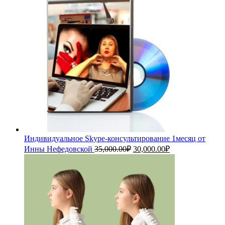
Индивидуальное Skype-консультирование 1месяц от
Первоначальная
Текущая
Инны Нефедовской
35,000.00
₽
30,000.00
₽
цена
цена:
составляла
30,000.00₽.
35,000.00₽.