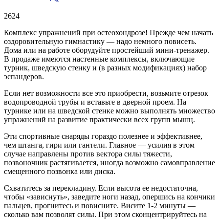
2624
Комплекс упражнений при остеохондрозе! Прежде чем начать
оздоровительную гимнастику — надо немного повисеть.
Дома или на работе оборудуйте простейший мини-тренажер.
В продаже имеются настенные комплексы, включающие
турник, шведскую стенку и (в разных модификациях) набор
эспандеров.
Если нет возможности все это приобрести, возьмите отрезок
водопроводной трубы и вставьте в дверной проем. На
турнике или на шведской стенке можно выполнять множество
упражнений на развитие практически всех групп мышц.
Эти спортивные снаряды гораздо полезнее и эффективнее,
чем штанга, гири или гантели. Главное — усилия в этом
случае направлены против вектора силы тяжести,
позвоночник растягивается, иногда возможно самовправление
смещенного позвонка или диска.
Схватитесь за перекладину. Если высота ее недостаточна,
чтобы «зависнуть», заведите ноги назад, опершись на кончики
пальцев, прогнитесь и повисните. Висите 1-2 минуты —
сколько вам позволят силы. При этом сконцентрируйтесь на