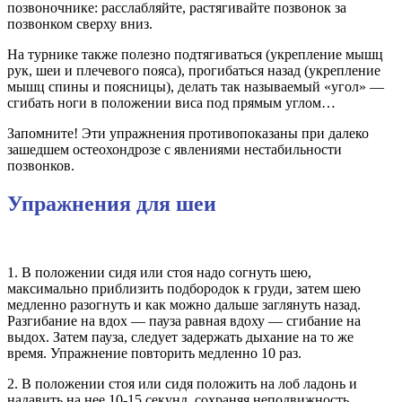
позвоночнике: расслабляйте, растягивайте позвонок за
позвонком сверху вниз.
На турнике также полезно подтягиваться (укрепление мышц
рук, шеи и плечевого пояса), прогибаться назад (укрепление
мышц спины и поясницы), делать так называемый «угол» —
сгибать ноги в положении виса под прямым углом…
Запомните! Эти упражнения противопоказаны при далеко
зашедшем остеохондрозе с явлениями нестабильности
позвонков.
Упражнения для шеи
1. В положении сидя или стоя надо согнуть шею,
максимально приблизить подбородок к груди, затем шею
медленно разогнуть и как можно дальше заглянуть назад.
Разгибание на вдох — пауза равная вдоху — сгибание на
выдох. Затем пауза, следует задержать дыхание на то же
время. Упражнение повторить медленно 10 раз.
2. В положении стоя или сидя положить на лоб ладонь и
надавить на нее 10-15 секунд, сохраняя неподвижность.