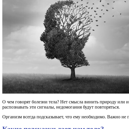
О чем говорят болезни тела? Нет смысла винить природу или ис
распознавать эти сигналы, недомогания будут повторяться.
Организм всегда подсказывает, что ему необходимо. Важно не пр
Какие подсказки дает нам тело?