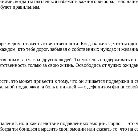
иями, когда ты пытаешься избежать важного выбора. Тело напо
 будет правильным.
езмерную тяжесть ответственности. Когда кажется, что ты один н
каждом, кто тебе дорог, забывая о собственных нуждах и желани
твенным за счастье других людей. Ты можешь поддерживать и пом
етственность только за свою жизнь. Освободись от чужих ожидан
ости, это может привести к тому, что он лишается поддержки и с
ональной поддержки, а боль в нижней — с дефицитом финансово
паления, но и как следствие подавленных эмоций. Горло — это ча
огда ты боишься выразить свои эмоции или сказать то, что на с