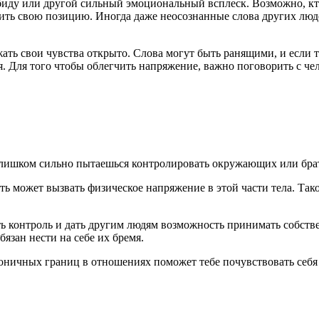
биду или другой сильный эмоциональный всплеск. Возможно, кто-т
ть свою позицию. Иногда даже неосознанные слова других людей
ть свои чувства открыто. Слова могут быть ранящими, и если ты
 Для того чтобы облегчить напряжение, важно поговорить с чело
лишком сильно пытаешься контролировать окружающих или брать
ть может вызвать физическое напряжение в этой части тела. Так
ить контроль и дать другим людям возможность принимать собств
бязан нести на себе их бремя.
оничных границ в отношениях поможет тебе почувствовать себя 