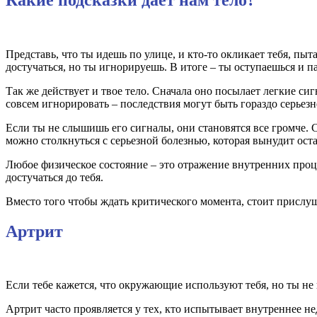
Представь, что ты идешь по улице, и кто-то окликает тебя, пы
достучаться, но ты игнорируешь. В итоге – ты оступаешься и п
Так же действует и твое тело. Сначала оно посылает легкие си
совсем игнорировать – последствия могут быть гораздо серьезн
Если ты не слышишь его сигналы, они становятся все громче. С
можно столкнуться с серьезной болезнью, которая вынудит ост
Любое физическое состояние – это отражение внутренних процес
достучаться до тебя.
Вместо того чтобы ждать критического момента, стоит прислуша
Артрит
Если тебе кажется, что окружающие используют тебя, но ты не 
Артрит часто проявляется у тех, кто испытывает внутреннее н