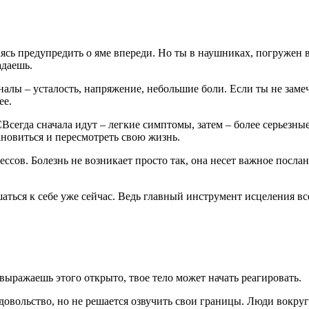
таясь предупредить о яме впереди. Но ты в наушниках, погружен
адаешь.
гналы – усталость, напряжение, небольшие боли. Если ты не заме
ее.
Всегда сначала идут – легкие симптомы, затем – более серьезные
ановиться и пересмотреть свою жизнь.
сов. Болезнь не возникает просто так, она несет важное послан
ться к себе уже сейчас. Ведь главный инструмент исцеления всег
выражаешь этого открыто, твое тело может начать реагировать.
едовольство, но не решается озвучить свои границы. Люди вокру