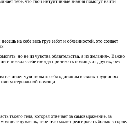
минает тебе, что твои интуитивные знания помогут найти
есешь на себе весь груз забот и обязанностей, это создает
ях.
огать, но не из чувства обязательства, а из желания». Важно
ий и позволь себе иногда принимать помощь от других, без
ам начинает чувствовать себя одиноким в своих трудностях.
й или материальной помощи.
сть твоего тела, которая отвечает за самовыражение, за
амом деле думаешь, твое тело может реагировать болью в горле.