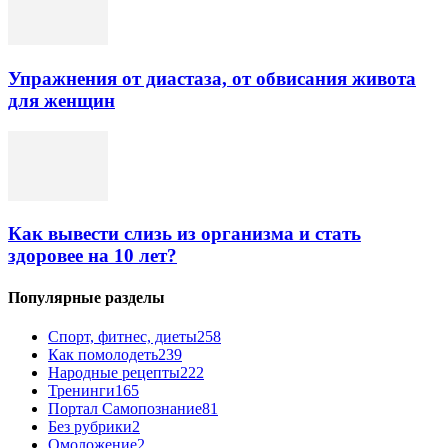
Упражнения от диастаза, от обвисания живота
для женщин
Как вывести слизь из организма и стать
здоровее на 10 лет?
Популярные разделы
Спорт, фитнес, диеты
258
Как помолодеть
239
Народные рецепты
222
Тренинги
165
Портал Самопознание
81
Без рубрики
2
Омоложение
2