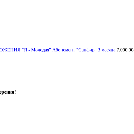
ЕНИЯ "Я - Молодая" Абонемент "Сапфир" 3 месяца
7,000.00
зрения!