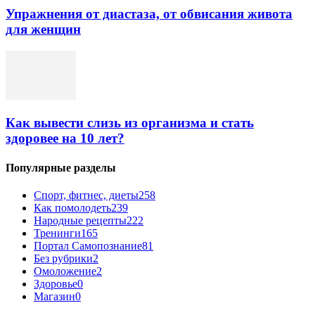
Упражнения от диастаза, от обвисания живота
для женщин
Как вывести слизь из организма и стать
здоровее на 10 лет?
Популярные разделы
Спорт, фитнес, диеты
258
Как помолодеть
239
Народные рецепты
222
Тренинги
165
Портал Самопознание
81
Без рубрики
2
Омоложение
2
Здоровье
0
Магазин
0