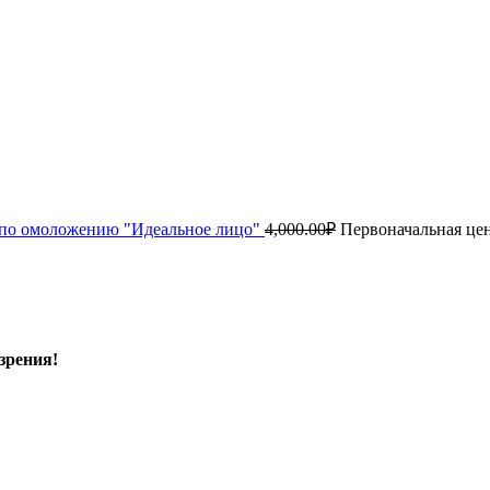
по омоложению "Идеальное лицо"
4,000.00
₽
Первоначальная цен
зрения!