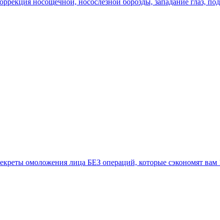
оррекция носощечной, носослезной борозды, западание глаз, по
екреты омоложения лица БЕЗ операций, которые сэкономят вам 1