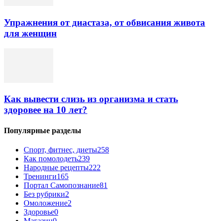
Упражнения от диастаза, от обвисания живота
для женщин
Как вывести слизь из организма и стать
здоровее на 10 лет?
Популярные разделы
Спорт, фитнес, диеты
258
Как помолодеть
239
Народные рецепты
222
Тренинги
165
Портал Самопознание
81
Без рубрики
2
Омоложение
2
Здоровье
0
Магазин
0