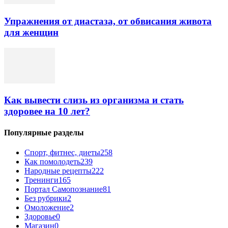
Упражнения от диастаза, от обвисания живота
для женщин
Как вывести слизь из организма и стать
здоровее на 10 лет?
Популярные разделы
Спорт, фитнес, диеты
258
Как помолодеть
239
Народные рецепты
222
Тренинги
165
Портал Самопознание
81
Без рубрики
2
Омоложение
2
Здоровье
0
Магазин
0