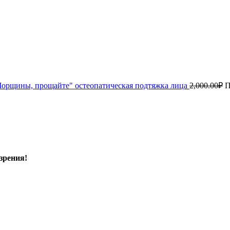
орщины, прощайте" остеопатическая подтяжка лица
2,000.00
₽
П
зрения!