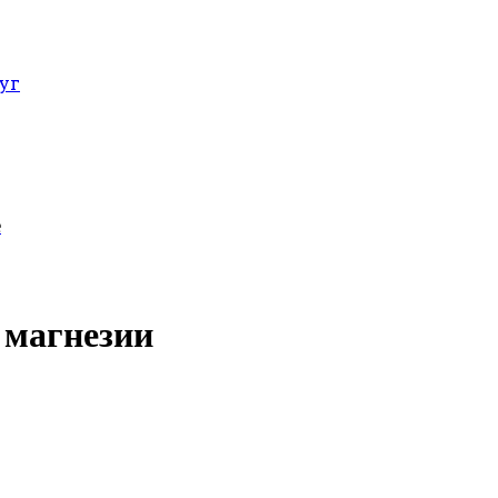
уг
е
 магнезии