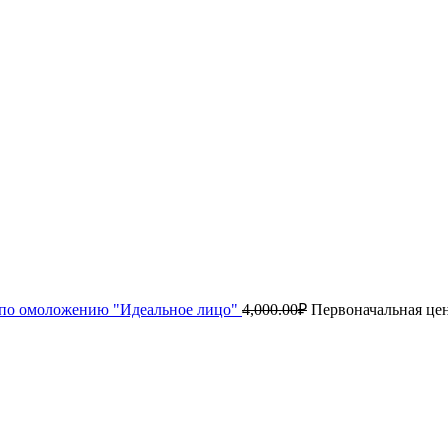
по омоложению "Идеальное лицо"
4,000.00
₽
Первоначальная цен