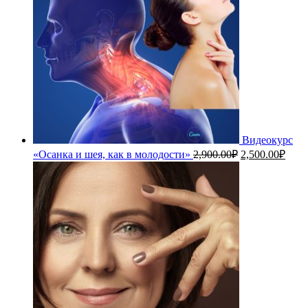
Видеокурс
Первоначальн
Теку
«Осанка и шея, как в молодости»
2,900.00
₽
2,500.00
₽
цена
цена
составляла
2,50
2,900.00₽.