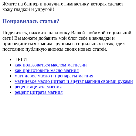
Жмите на баннер и получите гимнастику, которая сделает
кожу гладкой и упругой!
Понравилась статья?
Поделитесь, нажмите на кнопку Вашей любимой социальной
сети! Вы можете добавить мой блог себе в закладки и
присоединиться к моим группам в социальных сетях, где я
постоянно публикую анонсы своих новых статей.
ТЕГИ
как пользоваться маслом магнезии
как приготовить масло магния
магниевое масло и препараты магния
магниевое масло цитрат и ацетат магния своими руками
рецепт ацетата магния
рецепт цитрата магния
VK
Twitter
Pinterest
Telegram