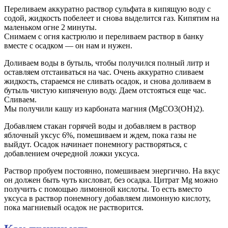
Переливаем аккуратно раствор сульфата в кипящую воду с
содой, жидкость побелеет и снова выделится газ. Кипятим на
маленьком огне 2 минуты.
Снимаем с огня кастрюлю и переливаем раствор в банку
вместе с осадком — он нам и нужен.
Доливаем воды в бутыль, чтобы получился полный литр и
оставляем отстаиваться на час. Очень аккуратно сливаем
жидкость, стараемся не сливать осадок, и снова доливаем в
бутыль чистую кипяченую воду. Даем отстояться еще час.
Сливаем.
Мы получили кашу из карбоната магния (MgCO3(OH)2).
Добавляем стакан горячей воды и добавляем в раствор
яблочный уксус 6%, помешиваем и ждем, пока газы не
выйдут. Осадок начинает понемногу растворяться, с
добавлением очередной ложки уксуса.
Раствор пробуем постоянно, помешиваем энергично. На вкус
он должен быть чуть кисловат, без осадка. Цитрат Mg можно
получить с помощью лимонной кислоты. То есть вместо
уксуса в раствор понемногу добавляем лимонную кислоту,
пока магниевый осадок не растворится.