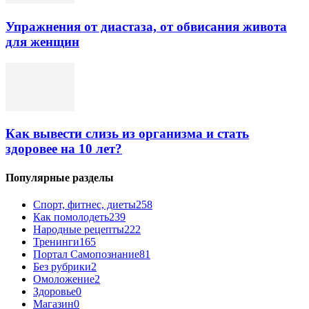
Упражнения от диастаза, от обвисания живота
для женщин
Как вывести слизь из организма и стать
здоровее на 10 лет?
Популярные разделы
Спорт, фитнес, диеты
258
Как помолодеть
239
Народные рецепты
222
Тренинги
165
Портал Самопознание
81
Без рубрики
2
Омоложение
2
Здоровье
0
Магазин
0