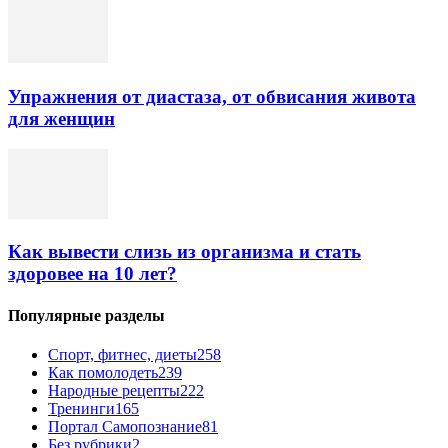
Упражнения от диастаза, от обвисания живота
для женщин
Как вывести слизь из организма и стать
здоровее на 10 лет?
Популярные разделы
Спорт, фитнес, диеты
258
Как помолодеть
239
Народные рецепты
222
Тренинги
165
Портал Самопознание
81
Без рубрики
2