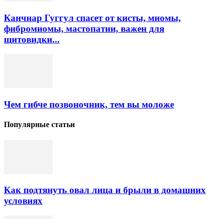
Канчнар Гуггул спасет от кисты, миомы,
фибромиомы, мастопатии, важен для
щитовидки...
Чем гибче позвоночник, тем вы моложе
Популярные статьи
Как подтянуть овал лица и брыли в домашних
условиях