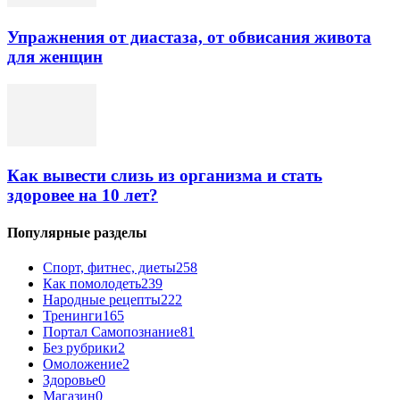
Упражнения от диастаза, от обвисания живота
для женщин
Как вывести слизь из организма и стать
здоровее на 10 лет?
Популярные разделы
Спорт, фитнес, диеты
258
Как помолодеть
239
Народные рецепты
222
Тренинги
165
Портал Самопознание
81
Без рубрики
2
Омоложение
2
Здоровье
0
Магазин
0