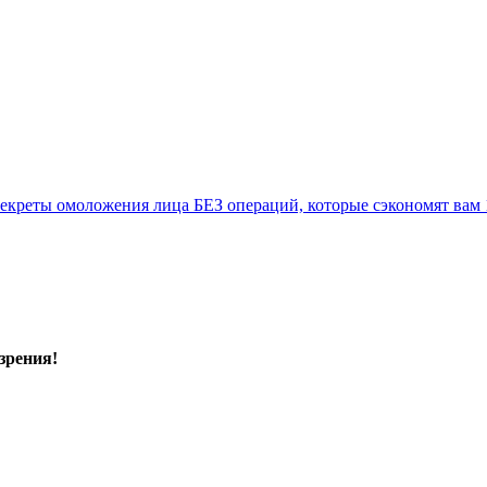
екреты омоложения лица БЕЗ операций, которые сэкономят вам 1
зрения!