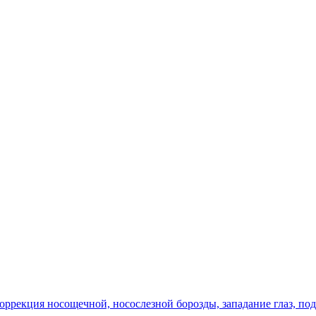
оррекция носощечной, носослезной борозды, западание глаз, по