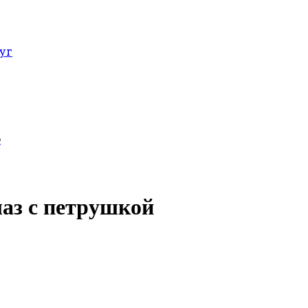
уг
е
лаз с петрушкой