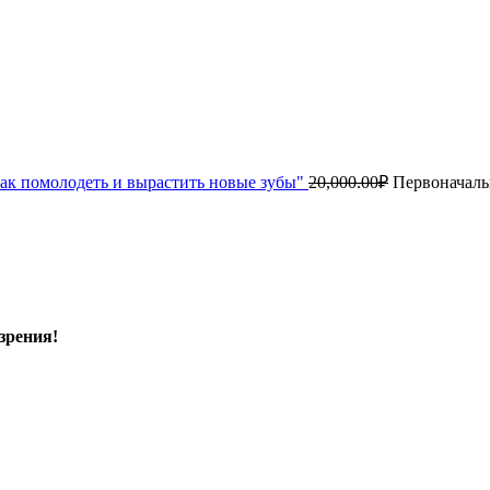
ак помолодеть и вырастить новые зубы"
20,000.00
₽
Первоначальн
зрения!