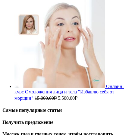
составляла
2,500.00₽.
5,000.00₽.
Онлайн-
курс Омоложения лица и тела "Избавлю себя от
Первоначальная
Текущая
морщин"
15,000.00
₽
5,500.00
₽
цена
цена:
составляла
5,500.00₽.
Самые популярные статьи
15,000.00₽.
Получить предложение
Массаж глаз и глазных точек, чтобы восстановить