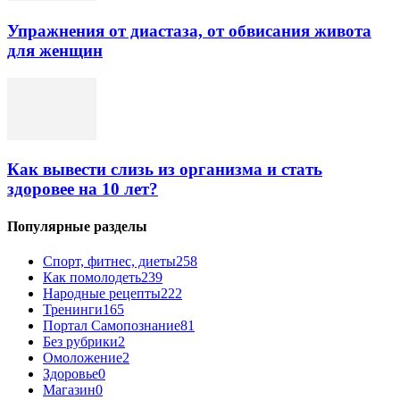
Упражнения от диастаза, от обвисания живота
для женщин
Как вывести слизь из организма и стать
здоровее на 10 лет?
Популярные разделы
Спорт, фитнес, диеты
258
Как помолодеть
239
Народные рецепты
222
Тренинги
165
Портал Самопознание
81
Без рубрики
2
Омоложение
2
Здоровье
0
Магазин
0