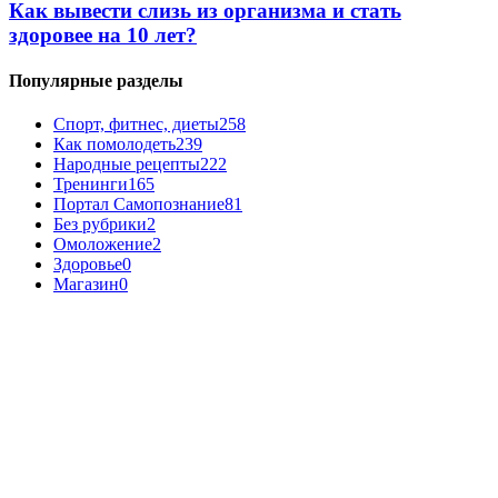
Как вывести слизь из организма и стать
здоровее на 10 лет?
Популярные разделы
Спорт, фитнес, диеты
258
Как помолодеть
239
Народные рецепты
222
Тренинги
165
Портал Самопознание
81
Без рубрики
2
Омоложение
2
Здоровье
0
Магазин
0