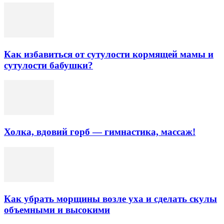
Как избавиться от сутулости кормящей мамы и
сутулости бабушки?
Холка, вдовий горб — гимнастика, массаж!
Как убрать морщины возле уха и сделать скулы
объемными и высокими