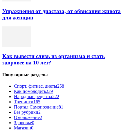
Упражнения от диастаза, от обвисания живота
для женщин
Как вывести слизь из организма и стать
здоровее на 10 лет?
Популярные разделы
Спорт, фитнес, диеты
258
Как помолодеть
239
Народные рецепты
222
Тренинги
165
Портал Самопознание
81
Без рубрики
2
Омоложение
2
Здоровье
0
Магазин
0