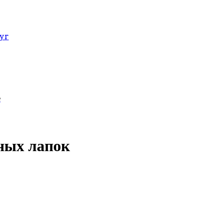
уг
е
ных лапок