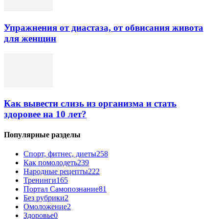
Упражнения от диастаза, от обвисания живота
для женщин
Как вывести слизь из организма и стать
здоровее на 10 лет?
Популярные разделы
Спорт, фитнес, диеты
258
Как помолодеть
239
Народные рецепты
222
Тренинги
165
Портал Самопознание
81
Без рубрики
2
Омоложение
2
Здоровье
0