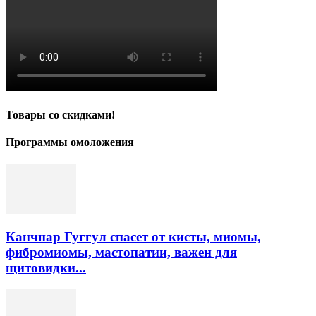
Товары со скидками!
Программы омоложения
Канчнар Гуггул спасет от кисты, миомы,
фибромиомы, мастопатии, важен для
щитовидки...