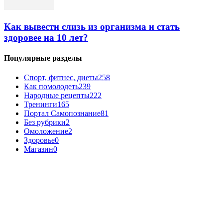
Как вывести слизь из организма и стать
здоровее на 10 лет?
Популярные разделы
Спорт, фитнес, диеты
258
Как помолодеть
239
Народные рецепты
222
Тренинги
165
Портал Самопознание
81
Без рубрики
2
Омоложение
2
Здоровье
0
Магазин
0