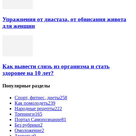
Упражнения от диастаза, от обвисания живота
для женщин
Как вывести слизь из организма и стать
здоровее на 10 лет?
Популярные разделы
Спорт, фитнес, диеты
258
Как помолодеть
239
Народные рецепты
222
Тренинги
165
Портал Самопознание
81
Без рубрики
2
Омоложение
2
Здоровье
0