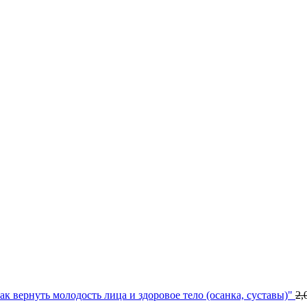
к вернуть молодость лица и здоровое тело (осанка, суставы)"
2,