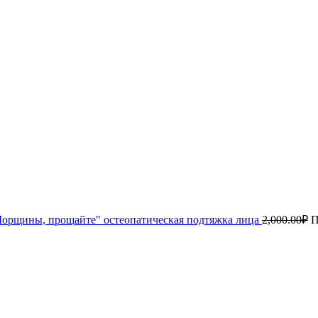
орщины, прощайте" остеопатическая подтяжка лица
2,000.00
₽
П