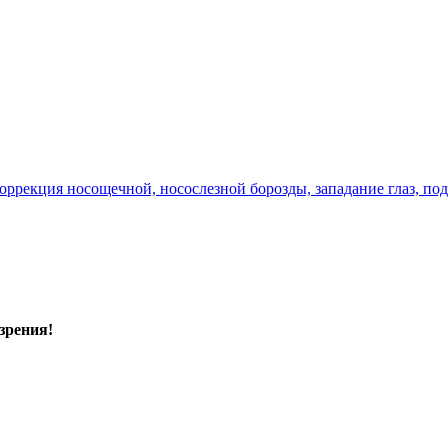
оррекция носощечной, носослезной борозды, западание глаз, по
зрения!