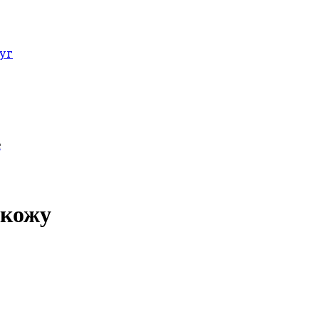
уг
е
 кожу