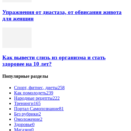
Упражнения от диастаза, от обвисания живота
для женщин
Как вывести слизь из организма и стать
здоровее на 10 лет?
Популярные разделы
Спорт, фитнес, диеты
258
Как помолодеть
239
Народные рецепты
222
Тренинги
165
Портал Самопознание
81
Без рубрики
2
Омоложение
2
Здоровье
0
Магазин
0