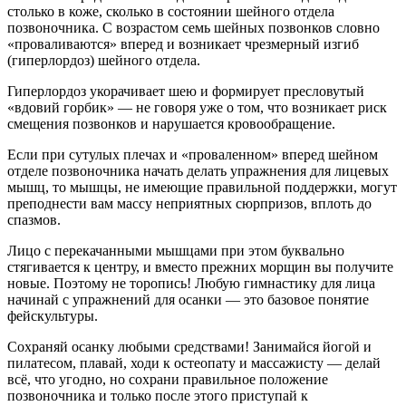
столько в коже, сколько в состоянии шейного отдела
позвоночника. С возрастом семь шейных позвонков словно
«проваливаются» вперед и возникает чрезмерный изгиб
(гиперлордоз) шейного отдела.
Гиперлордоз укорачивает шею и формирует пресловутый
«вдовий горбик» — не говоря уже о том, что возникает риск
смещения позвонков и нарушается кровообращение.
Если при сутулых плечах и «проваленном» вперед шейном
отделе позвоночника начать делать упражнения для лицевых
мышц, то мышцы, не имеющие правильной поддержки, могут
преподнести вам массу неприятных сюрпризов, вплоть до
спазмов.
Лицо с перекачанными мышцами при этом буквально
стягивается к центру, и вместо прежних морщин вы получите
новые. Поэтому не торопись! Любую гимнастику для лица
начинай с упражнений для осанки — это базовое понятие
фейскультуры.
Сохраняй осанку любыми средствами! Занимайся йогой и
пилатесом, плавай, ходи к остеопату и массажисту — делай
всё, что угодно, но сохрани правильное положение
позвоночника и только после этого приступай к