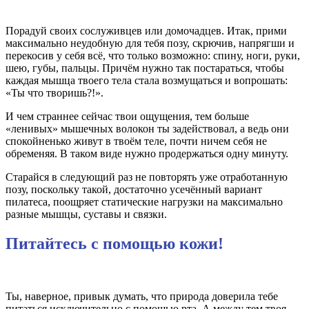
Порадуй своих сослуживцев или домочадцев. Итак, прими
максимально неудобную для тебя позу, скрючив, напрягши и
перекосив у себя всё, что только возможно: спину, ноги, руки,
шею, губы, пальцы. Причём нужно так постараться, чтобы
каждая мышца твоего тела стала возмущаться и вопрошать:
«Ты что творишь?!».
И чем страннее сейчас твои ощущения, тем больше
«ленивых» мышечных волокон ты задействовал, а ведь они
спокойненько живут в твоём теле, почти ничем себя не
обременяя. В таком виде нужно продержаться одну минуту.
Старайся в следующий раз не повторять уже отработанную
позу, поскольку такой, достаточно усечённый вариант
пилатеса, поощряет статические нагрузки на максимально
разные мышцы, суставы и связки.
Питайтесь с помощью кожи!
Ты, наверное, привык думать, что природа доверила тебе
питаться исключительно с помощью рта. А между тем твоя