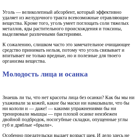
Уголь — великолепный абсорбент, который эффективно
удаляет из желудочного тракта всевозможные отравляющие
вещества. Кроме того, уголь умеет поглощать соли тяжелых
металлов, яды растительного происхождения и токсины,
выделяемые различными бактериями.
К сожалению, слишком часто это замечательное очищающее
средство принимать нельзя, потому что уголь связывает и
впитывает не только вредные, но и полезные для твоего
организма вещества.
Молодость лица и осанка
Знаешь ли ты, что нет красоты лица без осанки? Как бы мы ни
ухаживали за кожей, какие бы маски ни намазывали, что бы
ни кололи и — даже! — какими упражнениями бы ни
тренировали мышцы — при плохой осанке неизбежен
двойной подбродок, носогубные складки, опущенные углы
губ и дряблые «брыли».
Особенно предательски выдает возраст шея. И дело здесь не