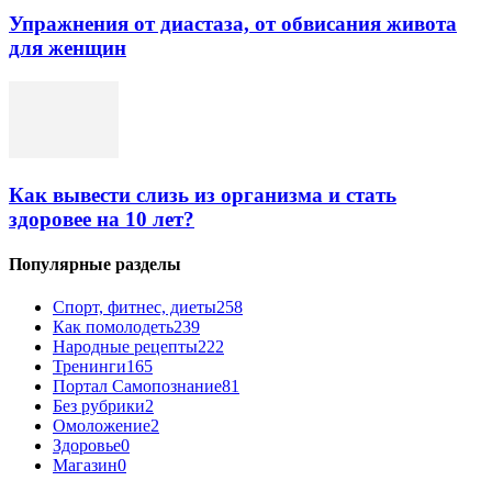
Упражнения от диастаза, от обвисания живота
для женщин
Как вывести слизь из организма и стать
здоровее на 10 лет?
Популярные разделы
Спорт, фитнес, диеты
258
Как помолодеть
239
Народные рецепты
222
Тренинги
165
Портал Самопознание
81
Без рубрики
2
Омоложение
2
Здоровье
0
Магазин
0