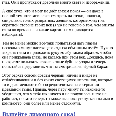
глаз. Они пропускают довольно много света и изображений.
А ещё хуже, что и мозг не даёт глазам покоя — он даже в
полной темноте заставляет смотреть на точки, полоски,
спиральки, голых развратных женщин, которые живут на
обратной стороне твоих век (я уж не говорю о том, чем заняты
глаза во время сна и какие картины им приходится
наблюдать).
Тем не менее можно всё-таки попытаться дать глазам
несколько минут настоящего отдыха обманным путём. Нужно
закрыть глаза и приложить руку ко лбу таким образом, чтобы
она прикрывала глаза, не касаясь при этом век. Дождись, пока
прекратят полыхать всякие разные буйные узоры и теперь
попытайся представить, что ты смотришь на чёрный бархат.
Этот бархат совсем-совсем чёрный, ничем и нигде не
отблёскивающий и без ярких светящихся шерстинок, которые
то и дело мешают тебе сосредоточиться на созерцании
идеальной тьмы. Правда, через пару минут ты наконец-то
убедишься, что у тебя так ничего и не получилось и это не
работает, но зато теперь ты можешь снова уткнуться глазами в
компьютер: они более или менее отдохнули.
Выпейте лимонного сока!