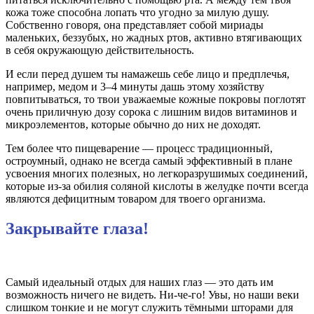
кожа тоже способна лопать что угодно за милую душу.
Собственно говоря, она представляет собой мириады
маленьких, беззубых, но жадных ртов, активно втягивающих
в себя окружающую действительность.
И если перед душем ты намажешь себе лицо и предплечья,
например, медом и 3–4 минуты дашь этому хозяйству
повпитываться, то твои уважаемые кожные покровы поглотят
очень приличную дозу сорока с лишним видов витаминов и
микроэлементов, которые обычно до них не доходят.
Тем более что пищеварение — процесс традиционный,
остроумный, однако не всегда самый эффективный в плане
усвоения многих полезных, но легкоразрушимых соединений,
которые из-за обилия соляной кислоты в желудке почти всегда
являются дефицитным товаром для твоего организма.
Закрывайте глаза!
Самый идеальный отдых для наших глаз — это дать им
возможность ничего не видеть. Ни-че-го! Увы, но наши веки
слишком тонкие и не могут служить тёмными шторами для