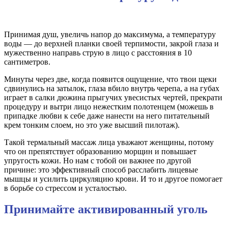
Принимая душ, увеличь напор до максимума, а температуру
воды — до верхней планки своей терпимости, закрой глаза и
мужественно направь струю в лицо с расстояния в 10
сантиметров.
Минуты через две, когда появится ощущение, что твои щеки
сдвинулись на затылок, глаза вбило внутрь черепа, а на губах
играет в салки дюжина прыгучих увесистых чертей, прекрати
процедуру и вытри лицо нежестким полотенцем (можешь в
припадке любви к себе даже нанести на него питательный
крем тонким слоем, но это уже высший пилотаж).
Такой термальный массаж лица уважают женщины, потому
что он препятствует образованию морщин и повышает
упругость кожи. Но нам с тобой он важнее по другой
причине: это эффективный способ расслабить лицевые
мышцы и усилить циркуляцию крови. И то и другое помогает
в борьбе со стрессом и усталостью.
Принимайте активированный уголь