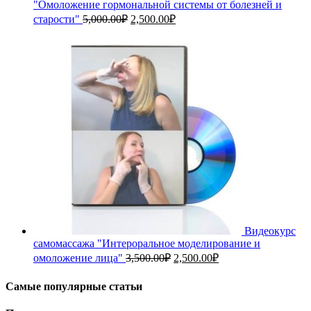
"Омоложение гормональной системы от болезней и
Первоначальная
Текущая
старости"
5,000.00
₽
2,500.00
₽
цена
цена:
составляла
2,500.00₽.
5,000.00₽.
Видеокурс
самомассажа "Интероральное моделирование и
Первоначальная
Текущая
омоложение лица"
3,500.00
₽
2,500.00
₽
цена
цена:
составляла
2,500.00₽.
Самые популярные статьи
3,500.00₽.