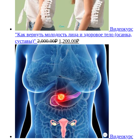
Видеокурс
"Как вернуть молодость лица и здоровое тело (осанка,
Первоначальная
Текущая
суставы)"
2,000.00
₽
1,200.00
₽
цена
цена:
составляла
1,200.00₽.
2,000.00₽.
Видеокурс