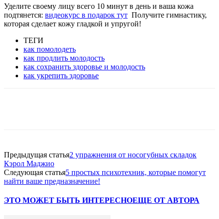
Уделите своему лицу всего 10 минут в день и ваша кожа
подтянется:
видеокурс в подарок тут
Получите гимнастику,
которая сделает кожу гладкой и упругой!
ТЕГИ
как помолодеть
как продлить молодость
как сохранить здоровье и молодость
как укрепить здоровье
VK
Twitter
Pinterest
Telegram
Предыдущая статья
2 упражнения от носогубных складок
Кэрол Маджио
Следующая статья
5 простых психотехник, которые помогут
найти ваше предназначение!
ЭТО МОЖЕТ БЫТЬ ИНТЕРЕСНО
ЕЩЕ ОТ АВТОРА