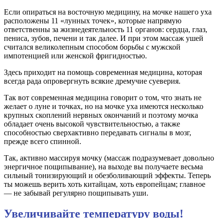
Если опираться на восточную медицину, на мочке нашего уха
расположены 11 «лунных точек», которые напрямую
ответственны за жизнедеятельность 11 органов: сердца, глаз,
пениса, зубов, печени и так далее. И при этом массаж ушей
считался великолепным способом борьбы с мужской
импотенцией или женской фригидностью.
Здесь приходит на помощь современная медицина, которая
всегда рада опровергнуть всякие дремучие суеверия.
Так вот современная медицина говорит о том, что знать не
желает о луне и точках, но на мочке уха имеются несколько
крупных скоплений нервных окончаний и поэтому мочка
обладает очень высокой чувствительностью, а также
способностью сверхактивно передавать сигналы в мозг,
прежде всего спинной.
Так, активно массируя мочку (массаж подразумевает довольно
энергичное пощипывание), на выходе вы получаете весьма
сильный тонизирующий и обезболивающий эффекты. Теперь
ты можешь верить хоть китайцам, хоть европейцам; главное
— не забывай регулярно пощипывать уши.
Увеличивайте температуру воды!