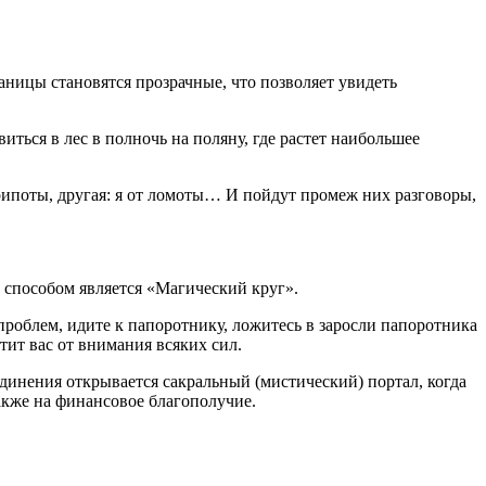
аницы становятся прозрачные, что позволяет увидеть
ться в лес в полночь на поляну, где растет наибольшее
 хрипоты, другая: я от ломоты… И пойдут промеж них разговоры,
 способом является «Магический круг».
 проблем, идите к папоротнику, ложитесь в заросли папоротника
итит вас от внимания всяких сил.
единения открывается сакральный (мистический) портал, когда
акже на финансовое благополучие.