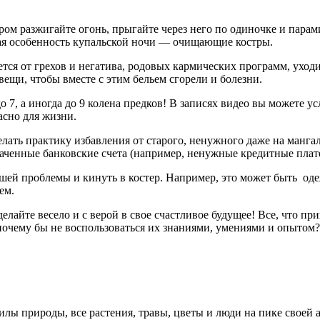
ером разжигайте огонь, прыгайте через него по одиночке и парами
ная особенность купальской ночи — очищающие костры.
ается от грехов и негатива, родовых кармических программ, уход
вещи, чтобы вместе с этим бельем сгорели и болезни.
7, а иногда до 9 колена предков! В записях видео вы можете ус
асно для жизни.
лать практику избавления от старого, ненужного даже на мангале.
енные банковские счета (например, ненужные кредитные платежк
ей проблемы и кинуть в костер. Например, это может быть оде
ем.
елайте весело и с верой в свое счастливое будущее! Все, что пр
почему бы не воспользоваться их знаниями, умениями и опытом?
силы природы, все растения, травы, цветы и люди на пике сво