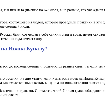
варя) и в пик лета (именно на 6-7 июля, а не раньше, как убежда
гора, состоящего из людей, которые проводили практики в эти д
оде солнца 7 июля.
Русская баня, совмещая в себе стихии огня и воды, имеет сакра
 течении года имеют силу.
ь на Ивана Купалу?
аться, до восхода солнца «проявляются разные силы», и если ты
о русалки, на дно утянут, если купаться в ночь на Ивана Купалу
азываемые зеленые святки, когда им позволялось топить всех по
бязательно с травами. Считается, что 6-7 июля травы обладают о
и исцеляют.