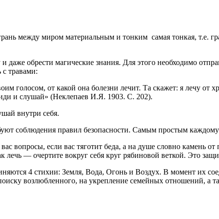
грань между миром материальным и тонким самая тонкая, т.е. гр
 даже обрести магические знания. Для этого необходимо отправи
 с травами:
воим голосом, от какой она болезни лечит. Та скажет: я лечу от
сиди и слушай» (Неклепаев И.Я. 1903. С. 202).
ушай внутри себя.
ебуют соблюдения правил безопасности. Самым простым каждому
вас вопросы, если вас тяготит беда, а на душе словно камень от
как лечь — очертите вокруг себя круг рябиновой веткой. Это защ
иняются 4 стихии: Земля, Вода, Огонь и Воздух. В момент их со
 поиску возлюбленного, на укрепление семейных отношений, а т