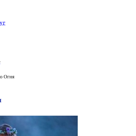
уг
е
о Огня
я