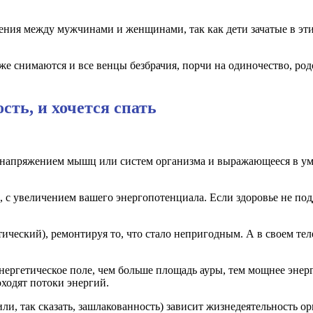
ния между мужчинами и женщинами, так как дети зачатые в эти
же снимаются и все венцы безбрачия, порчи на одиночество, р
ть, и хочется спать
 напряжением мышц или систем организма и выражающееся в ум
, с увеличением вашего энергопотенциала. Если здоровье не по
тический), ремонтируя то, что стало непригодным. А в своем те
 энергетическое поле, чем больше площадь ауры, тем мощнее эне
оходят потоки энергий.
ли, так сказать, зашлакованность) зависит жизнедеятельность ор