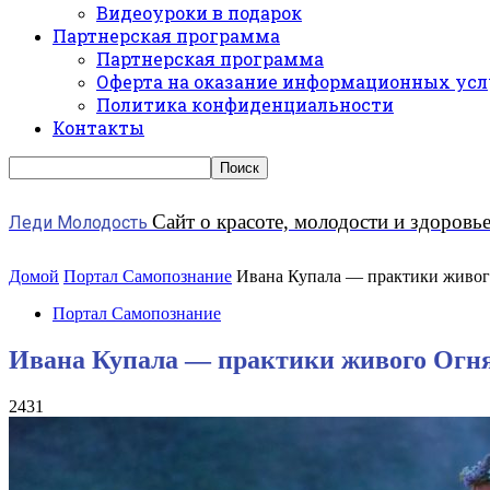
Видеоуроки в подарок
Партнерская программа
Партнерская программа
Оферта на оказание информационных усл
Политика конфиденциальности
Контакты
Сайт о красоте, молодости и здоровь
Леди Молодость
Домой
Портал Самопознание
Ивана Купала — практики живог
Портал Самопознание
Ивана Купала — практики живого Огн
2431