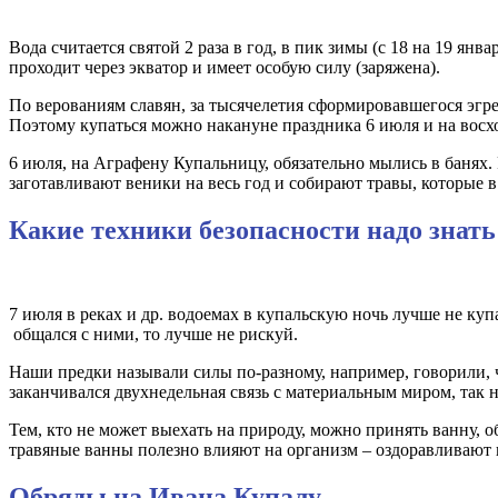
Вода считается святой 2 раза в год, в пик зимы (с 18 на 19 ян
проходит через экватор и имеет особую силу (заряжена).
По верованиям славян, за тысячелетия сформировавшегося эгре
Поэтому купаться можно накануне праздника 6 июля и на восх
6 июля, на Аграфену Купальницу, обязательно мылись в банях. 
заготавливают веники на весь год и собирают травы, которые в
Какие техники безопасности надо знат
7 июля в реках и др. водоемах в купальскую ночь лучше не куп
общался с ними, то лучше не рискуй.
Наши предки называли силы по-разному, например, говорили, чт
заканчивался двухнедельная связь с материальным миром, так н
Тем, кто не может выехать на природу, можно принять ванну, о
травяные ванны полезно влияют на организм – оздоравливают 
Обряды на Ивана Купалу