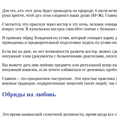
Для тех, кто этот день будет проводить на природе: 6 июля веч
руки крепче, чтоб дух огня соединил ваши души (М=Ж). Глав
Считается, что прыгнув через костер в эту ночь, человек очищ
вокруг огня. В купальских кострах сжигайте снятые с больных 
Я провожу обряд Хождения по углям, который очищает карму до 
проводника и предварительной подготовки ходить по углям оп
Если вы на даче, но нет возможности разжечь костер, можно сде
ненужный хлам (документы с больничными диагнозами, неоплач
Вы можете дать имя любому предмету или ритуальной вещи ваш
ненужный кошелек, если хотите избавиться от денежных пробл
Главное – это праздничное настроение. Эти простые практики д
вековые традиции, подкрепленные энергией тысяч людей, так 
Обряды на любовь
Это время наивысшей солнечной активности, время когда все 