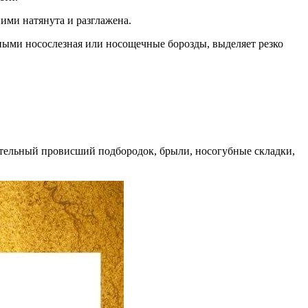
ими натянута и разглажена.
енными носослезная или носощечные борозды, выделяет резко
ательный провисший подбородок, брыли, носогубные складки,