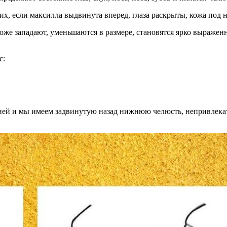
х, если максилла выдвинута вперед, глаза раскрыты, кожа под н
а тоже западают, уменьшаются в размере, становятся ярко выраж
с:
рхней и мы имеем задвинутую назад нижнюю челюсть, непривлек