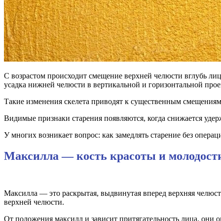
С возрастом происходит смещение верхней челюсти вглубь лица
усадка нижней челюсти в вертикальной и горизонтальной про
Такие изменения скелета приводят к существенным смещениям 
Видимые признаки старения появляются, когда снижается удер
У многих возникает вопрос: как замедлять старение без операц
Максилла — кость красоты и молодост
Максилла — это раскрытая, выдвинутая вперед верхняя челюсть
верхней челюсти.
От положения максилл и зависит притягательность лица, они оп