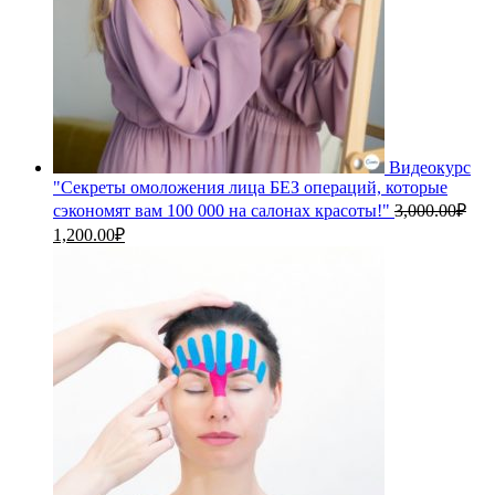
Видеокурс
"Секреты омоложения лица БЕЗ операций, которые
сэкономят вам 100 000 на салонах красоты!"
3,000.00
₽
Первоначальная
Текущая
1,200.00
₽
цена
цена:
составляла
1,200.00₽.
3,000.00₽.