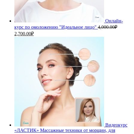
Онлайн-
курс по омоложению "Идеальное лицо"
4,000.00
₽
Первоначальная
Текущая
2,700.00
₽
цена
цена:
составляла
2,700.00₽.
4,000.00₽.
Видеокурс
«ЛАСТИК» Массажные техники от морщин, для