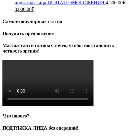
подтяжки лица 1й ЭТАП ОМОЛОЖЕНИЯ
4,500.00
₽
Первоначальная
Текущая
3,000.00
₽
цена
цена:
составляла
3,000.00₽.
Самые популярные статьи
4,500.00₽.
Получить предложение
Массаж глаз и глазных точек, чтобы восстановить
четкость зрения!
Что нового?
ПОДТЯЖКА ЛИЦА без операций!