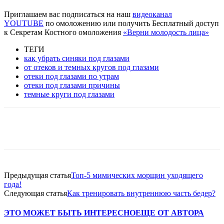
Приглашаем вас подписаться на наш
видеоканал
YOUTUBE
по омоложению или получить Бесплатный доступ
к Секретам Костного омоложения
«Верни молодость лица»
ТЕГИ
как убрать синяки под глазами
от отеков и темных кругов под глазами
отеки под глазами по утрам
отеки под глазами причины
темные круги под глазами
VK
Twitter
Pinterest
Telegram
Предыдущая статья
Топ-5 мимических морщин уходящего
года!
Следующая статья
Как тренировать внутреннюю часть бедер?
ЭТО МОЖЕТ БЫТЬ ИНТЕРЕСНО
ЕЩЕ ОТ АВТОРА