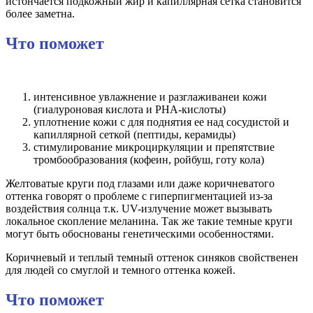
истончается подкожный жир и капиллярная сетка становится
более заметна.
Что поможет
интенсивное увлажнение и разглаживанеи кожи
(гиалуроновая кислота и PHA-кислоты)
уплотнение кожи с для поднятия ее над сосудистой и
капиллярной сеткой (пептиды, керамиды)
стимулирование микроциркуляции и препятствие
тромбообразования (кофеин, ройбуш, готу кола)
Желтоватые круги под глазами или даже коричневатого
оттенка говорят о проблеме с гиперпигментацией из-за
воздействия солнца т.к. UV-излучение может вызывать
локальное скопление меланина. Так же такие темные круги
могут быть обоснованы генетическими особенностями.
Коричневый и теплый темный оттенок синяков свойственен
для людей со смуглой и темного оттенка кожей.
Что поможет