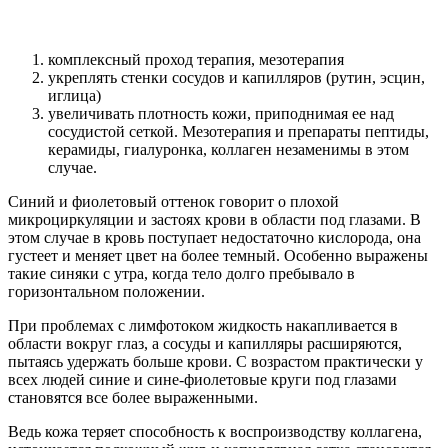
комплексный проход терапия, мезотерапия
укреплять стенки сосудов и капилляров (рутин, эсцин,
иглица)
увеличивать плотность кожи, приподнимая ее над
сосудистой сеткой. Мезотерапия и препараты пептиды,
керамиды, гиалуронка, коллаген незаменимы в этом
случае.
Синий и фиолетовый оттенок говорит о плохой
микроциркуляции и застоях крови в области под глазами. В
этом случае в кровь поступает недостаточно кислорода, она
густеет и меняет цвет на более темный. Особенно выражены
такие синяки с утра, когда тело долго пребывало в
горизонтальном положении.
При проблемах с лимфотоком жидкость накапливается в
области вокруг глаз, а сосуды и капилляры расширяются,
пытаясь удержать больше крови. С возрастом практически у
всех людей синие и сине-фиолетовые круги под глазами
становятся все более выраженными.
Ведь кожа теряет способность к воспроизводству коллагена,