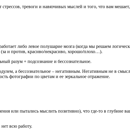
стрессов, тревоги и навязчивых мыслей и того, что вам мешает,
аботает либо левое полушарие мозга (когда мы решаем логически
(за и против, красиво/некрасиво, хорошо/плохо…).
ьный разум + подсознание и бессознательное.
одулем, а бессознательное – негативным. Негативным не в смы
ость фотографии по цветам и ее зеркальное отражение.
ения или пытались мыслить позитивно), что где-то в глубине в
 нет всю работу.