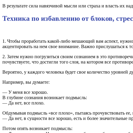
В результате сила навязчивой мысли или страха и власть их на
Техника по избавлению от блоков, стр
1. Чтобы проработать какой-либо мешающий вам аспект, нужно н
акцентировать на нем свое внимание. Важно прислушаться к т
2. Затем нужно погрузиться своим сознанием в это противореч
почувствуете, что достигли того слоя, на котором все противо
Вероятно, у каждого человека будет свое количество уровней д
Например, вы думаете:
— У меня все хорошо.
В глубине сознания возникает подмысль:
— Да нет, все плохо.
Обдумывая подмысль «все плохо», пытаясь прочувствовать ее, 
— Да нет, в сущности все хорошо, есть и более значительные п
Потом опять возникает подмысль: