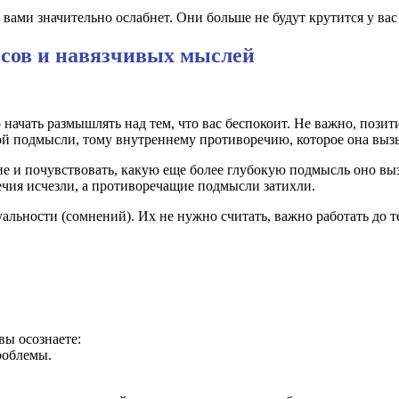
д вами значительно ослабнет. Они больше не будут крутится у ва
ессов и навязчивых мыслей
ачать размышлять над тем, что вас беспокоит. Не важно, позити
ой подмысли, тому внутреннему противоречию, которое она выз
ие и почувствовать, какую еще более глубокую подмысль оно выз
речия исчезли, а противоречащие подмысли затихли.
уальности (сомнений). Их не нужно считать, важно работать до т
вы осознаете:
роблемы.