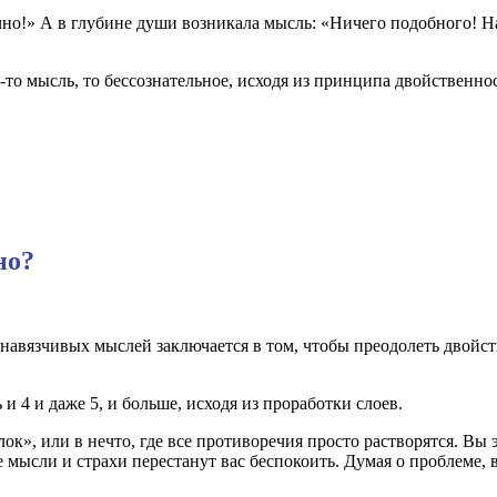
чно!» А в глубине души возникала мысль: «Ничего подобного! На
-то мысль, то бессознательное, исходя из принципа двойственнос
но?
 и навязчивых мыслей заключается в том, чтобы преодолеть двойс
и 4 и даже 5, и больше, исходя из проработки слоев.
ок», или в нечто, где все противоречия просто растворятся. Вы 
мысли и страхи перестанут вас беспокоить. Думая о проблеме, 