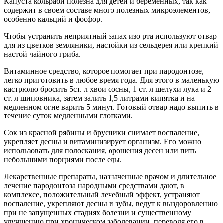
Капуста кольраби полезна для детей и беременных, так как
содержит в своем составе много полезных микроэлементов,
особенно кальций и фосфор.
Чтобы устранить неприятный запах изо рта используют отвар
для из цветков земляники, настойки из сельдерея или крепкий
настой чайного гриба.
Витаминное средство, которое помогает при пародонтозе,
легко приготовить в любое время года. Для этого в маленькую
кастрюлю бросить 5ст. л хвои сосны, 1 ст. л шелухи лука и 2
ст. л шиповника, затем залить 1,5 литрами кипятка и на
медленном огне варить 5 минут. Готовый отвар надо выпить в
течение суток медленными глотками.
Сок из красной рябины и брусники снимает воспаление,
укрепляет десны и витаминизирует организм. Его можно
использовать для полоскания, орошения десен или пить
небольшими порциями после еды.
Лекарственные препараты, назначенные врачом и длительное
лечение пародонтоза народными средствами дают, в
комплексе, положительный лечебный эффект, устраняют
воспаление, укрепляют десны и зубы, ведут к выздоровлению
при не запущенных стадиях болезни и существенному
улучшению при хроническом заболевании, переводя его в