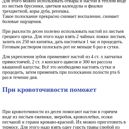
Для этого можно использовать отвары и настои в теплом виде
из листьев брусники, цветков календулы и фиалки
трехцветной, коры дуба, репешка.
Такое полоскание прекрасно снимает воспаление, снимает
болевые ощущения.
При рыхлости десен полезно использовать настой из листьев
грецкого ореха. Для этого надо взять 2 чайных ложки листьев,
залить их 250 мл кипятка, дать настояться 1 час и процедить.
Готовым раствором полоскать рот не меньше 6 раз в сутки.
Для укрепления зубов применяют настой из 4 ст. л лапчатки
прямостоячей, 2 ст. л конского щавеля и 300 мл рассола
квашеной капусты. Всё это необходимо настоять сутки и
процедить, затем применять при полоскании полости рта 6
раз в течение дня.
При кровоточивости поможет
При кровоточивости из десен помогают настои в горячем
виде из листьев ежевики, зверобоя, кровохлебки, осоки
песчаной и герани кроваво-красной. Их можно приготовить в
термосе. Для этого надо взять одну горсть травы (любой из