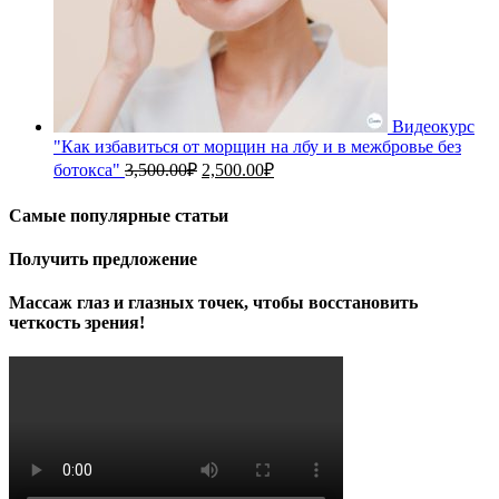
Видеокурс
"Как избавиться от морщин на лбу и в межбровье без
Первоначальная
Текущая
ботокса"
3,500.00
₽
2,500.00
₽
цена
цена:
составляла
2,500.00₽.
Самые популярные статьи
3,500.00₽.
Получить предложение
Массаж глаз и глазных точек, чтобы восстановить
четкость зрения!