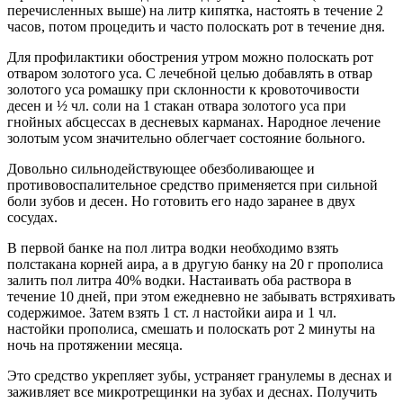
перечисленных выше) на литр кипятка, настоять в течение 2
часов, потом процедить и часто полоскать рот в течение дня.
Для профилактики обострения утром можно полоскать рот
отваром золотого уса. С лечебной целью добавлять в отвар
золотого уса ромашку при склонности к кровоточивости
десен и ½ чл. соли на 1 стакан отвара золотого уса при
гнойных абсцессах в десневых карманах. Народное лечение
золотым усом значительно облегчает состояние больного.
Довольно сильнодействующее обезболивающее и
противовоспалительное средство применяется при сильной
боли зубов и десен. Но готовить его надо заранее в двух
сосудах.
В первой банке на пол литра водки необходимо взять
полстакана корней аира, а в другую банку на 20 г прополиса
залить пол литра 40% водки. Настаивать оба раствора в
течение 10 дней, при этом ежедневно не забывать встряхивать
содержимое. Затем взять 1 ст. л настойки аира и 1 чл.
настойки прополиса, смешать и полоскать рот 2 минуты на
ночь на протяжении месяца.
Это средство укрепляет зубы, устраняет гранулемы в деснах и
заживляет все микротрещинки на зубах и деснах. Получить