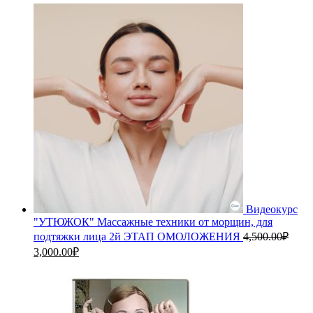
Видеокурс
"УТЮЖОК" Массажные техники от морщин, для
подтяжки лица 2й ЭТАП ОМОЛОЖЕНИЯ
4,500.00
₽
Первоначальная
Текущая
3,000.00
₽
цена
цена:
составляла
3,000.00₽.
4,500.00₽.