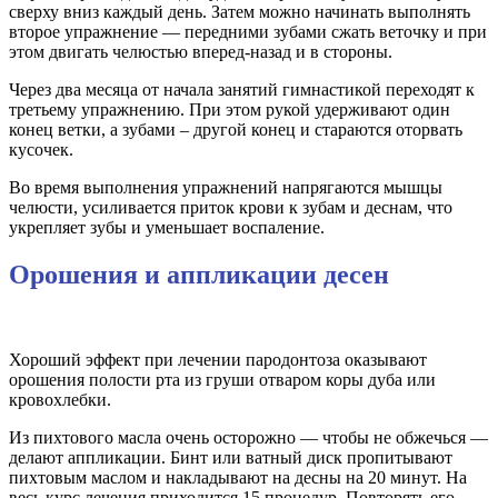
сверху вниз каждый день. Затем можно начинать выполнять
второе упражнение — передними зубами сжать веточку и при
этом двигать челюстью вперед-назад и в стороны.
Через два месяца от начала занятий гимнастикой переходят к
третьему упражнению. При этом рукой удерживают один
конец ветки, а зубами – другой конец и стараются оторвать
кусочек.
Во время выполнения упражнений напрягаются мышцы
челюсти, усиливается приток крови к зубам и деснам, что
укрепляет зубы и уменьшает воспаление.
Орошения и аппликации десен
Хороший эффект при лечении пародонтоза оказывают
орошения полости рта из груши отваром коры дуба или
кровохлебки.
Из пихтового масла очень осторожно — чтобы не обжечься —
делают аппликации. Бинт или ватный диск пропитывают
пихтовым маслом и накладывают на десны на 20 минут. На
весь курс лечения приходится 15 процедур. Повторять его