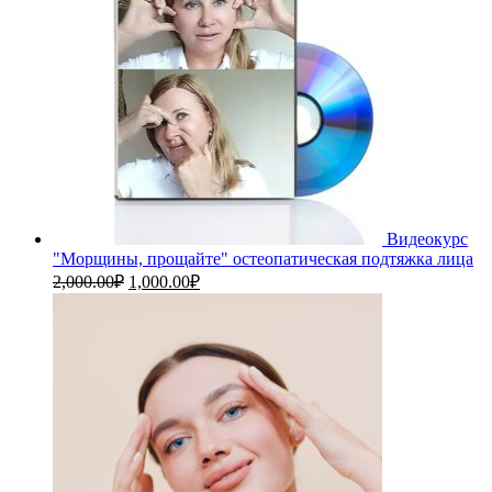
Видеокурс
"Морщины, прощайте" остеопатическая подтяжка лица
Первоначальная
Текущая
2,000.00
₽
1,000.00
₽
цена
цена:
составляла
1,000.00₽.
2,000.00₽.