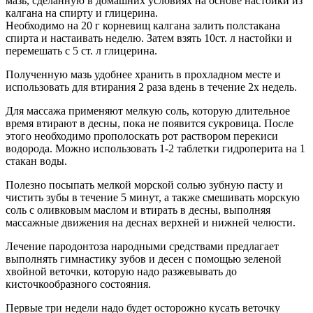
мазь, сделанную в домашних условиях на основе настойки из
калгана на спирту и глицерина.
Необходимо на 20 г корневищ калгана залить полстакана
спирта и настаивать неделю. Затем взять 10ст. л настойки и
перемешать с 5 ст. л глицерина.
Полученную мазь удобнее хранить в прохладном месте и
использовать для втирания 2 раза вдень в течение 2х недель.
Для массажа применяют мелкую соль, которую длительное
время втирают в десны, пока не появится сукровица. После
этого необходимо прополоскать рот раствором перекиси
водорода. Можно использовать 1-2 таблетки гидроперита на 1
стакан воды.
Полезно посыпать мелкой морской солью зубную пасту и
чистить зубы в течение 5 минут, а также смешивать морскую
соль с оливковым маслом и втирать в десны, выполняя
массажные движения на деснах верхней и нижней челюсти.
Лечение пародонтоза народными средствами предлагает
выполнять гимнастику зубов и десен с помощью зеленой
хвойной веточки, которую надо разжевывать до
кисточкообразного состояния.
Первые три недели надо будет осторожно кусать веточку