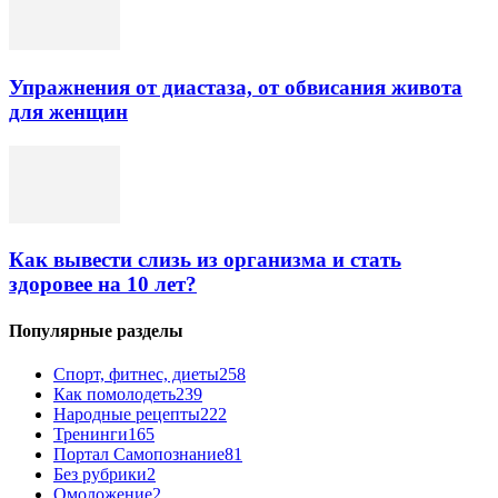
Упражнения от диастаза, от обвисания живота
для женщин
Как вывести слизь из организма и стать
здоровее на 10 лет?
Популярные разделы
Спорт, фитнес, диеты
258
Как помолодеть
239
Народные рецепты
222
Тренинги
165
Портал Самопознание
81
Без рубрики
2
Омоложение
2