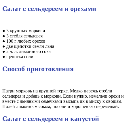
Салат с сельдереем и орехами
● 3 крупных моркови
● 3 стебля сельдерея
● 100 г любых орехов
● две щепотки семян льна
● 2 ч. л. лимонного сока
● щепотка соли
Способ приготовления
Натри морковь на крупной терке. Мелко нарежь стебли
сельдерея и добавь к моркови. Если нужно, измельчи орехи и
вместе с льняными семечками высыпь их в миску к овощам.
Полей лимонным соком, посоли и хорошенько перемешай.
Салат с сельдереем и капустой