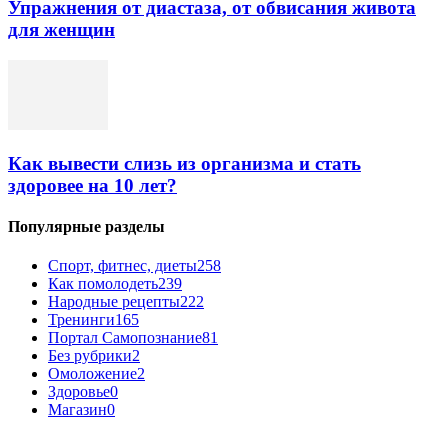
Упражнения от диастаза, от обвисания живота
для женщин
Как вывести слизь из организма и стать
здоровее на 10 лет?
Популярные разделы
Спорт, фитнес, диеты
258
Как помолодеть
239
Народные рецепты
222
Тренинги
165
Портал Самопознание
81
Без рубрики
2
Омоложение
2
Здоровье
0
Магазин
0