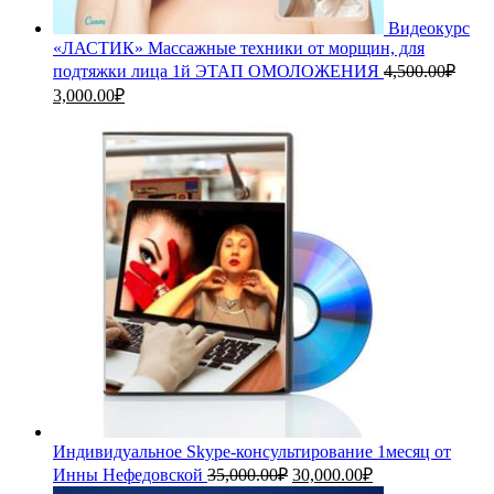
Видеокурс
«ЛАСТИК» Массажные техники от морщин, для
подтяжки лица 1й ЭТАП ОМОЛОЖЕНИЯ
4,500.00
₽
Первоначальная
Текущая
3,000.00
₽
цена
цена:
составляла
3,000.00₽.
4,500.00₽.
Индивидуальное Skype-консультирование 1месяц от
Первоначальная
Текущая
Инны Нефедовской
35,000.00
₽
30,000.00
₽
цена
цена: