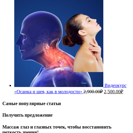
составляла
30,000.00₽.
35,000.00₽.
Видеокурс
Первоначальн
Теку
«Осанка и шея, как в молодости»
2,900.00
₽
2,500.00
₽
цена
цена
составляла
2,50
Самые популярные статьи
2,900.00₽.
Получить предложение
Массаж глаз и глазных точек, чтобы восстановить
четкость зрения!