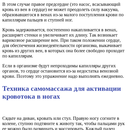
В этом случае правое предсердие (это насос, всасывающий
кровь из вен в сердце) не может преодолеть силу вакуума,
образовавшегося в венах из-за малого поступления крови по
капиллярам пальцев и ступней ног.
Кровь задерживается, постепенно накапливается в венах,
расширяет стенки и увеличивает их длину. Так возникает
варикозное расширение вен. При таком положении сердце,
для обеспечения жизнедеятельности организма, выкачивает
кровь из других вен, в которых она более свободно проходит
по капиллярам.
Если в организме будут непроходимы капилляры других
органов, то сердце остановится из-за недостатка венозной
крови. Поэтому это упражнение надо выполнять ежедневно.
Техника самомассажа для активации
кровотока в ногах
Сядьте на диван, кровать или стул. Правую ногу согните в
колене, ступню подтяните к животу так, чтобы пальцами рук
ее можно было разминать и массировать. Каждый палец